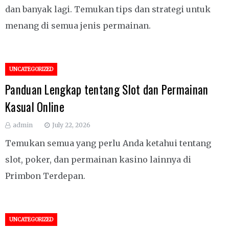
dan banyak lagi. Temukan tips dan strategi untuk
menang di semua jenis permainan.
UNCATEGORIZED
Panduan Lengkap tentang Slot dan Permainan
Kasual Online
admin
July 22, 2026
Temukan semua yang perlu Anda ketahui tentang
slot, poker, dan permainan kasino lainnya di
Primbon Terdepan.
UNCATEGORIZED