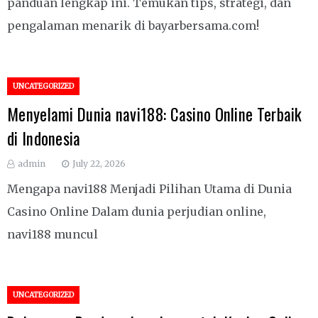
panduan lengkap ini. Temukan tips, strategi, dan
pengalaman menarik di bayarbersama.com!
UNCATEGORIZED
Menyelami Dunia navi188: Casino Online Terbaik
di Indonesia
admin
July 22, 2026
Mengapa navi188 Menjadi Pilihan Utama di Dunia
Casino Online Dalam dunia perjudian online,
navi188 muncul
UNCATEGORIZED