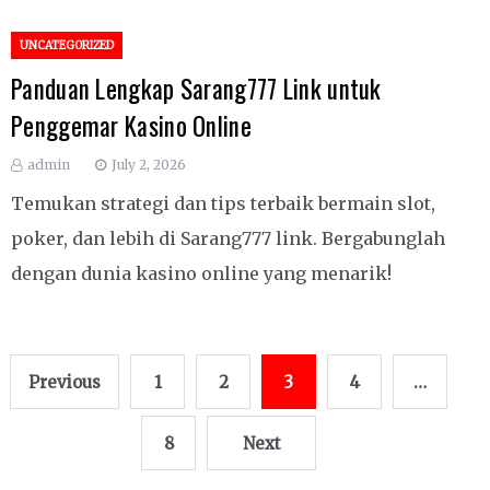
UNCATEGORIZED
Panduan Lengkap Sarang777 Link untuk
Penggemar Kasino Online
admin
July 2, 2026
Temukan strategi dan tips terbaik bermain slot,
poker, dan lebih di Sarang777 link. Bergabunglah
dengan dunia kasino online yang menarik!
Posts
Previous
1
2
3
4
…
pagination
8
Next