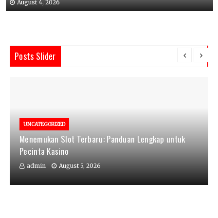
August 4, 2026
Posts Slider
UNCATEGORIZED
Menemukan Slot Terbaru: Panduan Lengkap untuk
Pecinta Kasino
admin
August 5, 2026