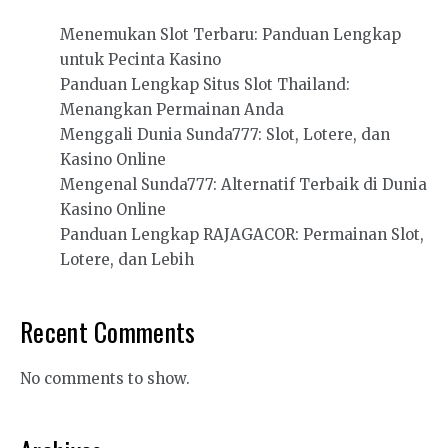
Menemukan Slot Terbaru: Panduan Lengkap
untuk Pecinta Kasino
Panduan Lengkap Situs Slot Thailand:
Menangkan Permainan Anda
Menggali Dunia Sunda777: Slot, Lotere, dan
Kasino Online
Mengenal Sunda777: Alternatif Terbaik di Dunia
Kasino Online
Panduan Lengkap RAJAGACOR: Permainan Slot,
Lotere, dan Lebih
Recent Comments
No comments to show.