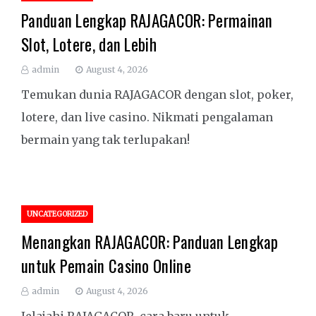
Panduan Lengkap RAJAGACOR: Permainan
Slot, Lotere, dan Lebih
admin
August 4, 2026
Temukan dunia RAJAGACOR dengan slot, poker,
lotere, dan live casino. Nikmati pengalaman
bermain yang tak terlupakan!
UNCATEGORIZED
Menangkan RAJAGACOR: Panduan Lengkap
untuk Pemain Casino Online
admin
August 4, 2026