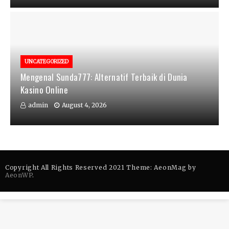
UNCATEGORIZED
Mengenal Sunda777: Alternatif Terbaik di Dunia
Kasino Online
admin
August 4, 2026
Copyright All Rights Reserved 2021 Theme: AeonMag by
AeonWP
.