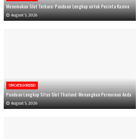
Menemukan Slot Terbaru: Panduan Lengkap untuk Pecinta Kasino
August 5, 2026
UNCATEGORIZED
Panduan Lengkap Situs Slot Thailand: Menangkan Permainan Anda
August 5, 2026