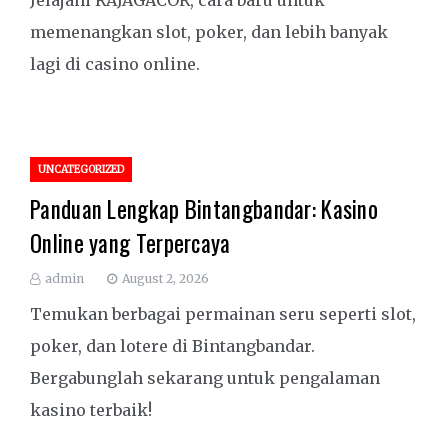
Jelajahi RAJAGACOR, cara baru untuk
memenangkan slot, poker, dan lebih banyak
lagi di casino online.
UNCATEGORIZED
Panduan Lengkap Bintangbandar: Kasino
Online yang Terpercaya
admin
August 2, 2026
Temukan berbagai permainan seru seperti slot,
poker, dan lotere di Bintangbandar.
Bergabunglah sekarang untuk pengalaman
kasino terbaik!