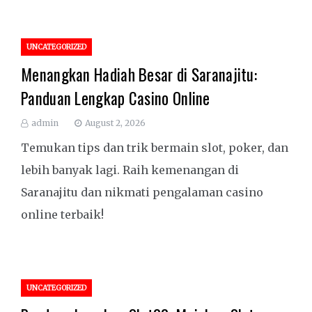
UNCATEGORIZED
Menangkan Hadiah Besar di Saranajitu:
Panduan Lengkap Casino Online
admin
August 2, 2026
Temukan tips dan trik bermain slot, poker, dan
lebih banyak lagi. Raih kemenangan di
Saranajitu dan nikmati pengalaman casino
online terbaik!
UNCATEGORIZED